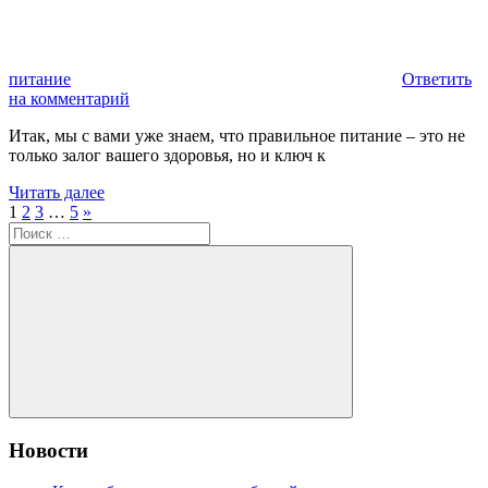
питание
Ответить
на комментарий
Итак, мы с вами уже знаем, что правильное питание – это не
только залог вашего здоровья, но и ключ к
Читать далее
Навигация
Следующий
1
2
3
…
5
»
Поиск:
по
записям
Поиск
Новости