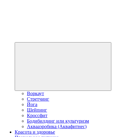
Expand
child
menu
Воркаут
Стретчинг
Йога
Шейпинг
Кроссфит
Бодибилдинг или культуризм
Аквааэробика (Аквафитнес)
Красота и здоровье