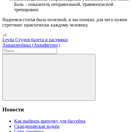
Боль – показатель неправильной, травмоопасной
тренировки.
Надеемся статья была полезной, и вы поняли, для чего нужен
стретчинг практически каждому человеку.
Навигация
Предыдущая
Levita ​Студия балета и растяжки
запись;
Следующая
Аквааэробика (Аквафитнес)
по
запись:
Поиск:
записям
Поиск
Новости
Как выбрать шапочку для бассейна
Скандинавская ходьба
Степ аэробика