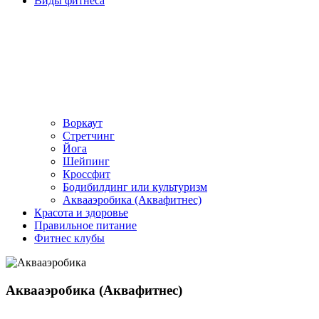
Виды фитнеса
Воркаут
Стретчинг
Йога
Шейпинг
Кроссфит
Бодибилдинг или культуризм
Аквааэробика (Аквафитнес)
Красота и здоровье
Правильное питание
Фитнес клубы
Аквааэробика (Аквафитнес)